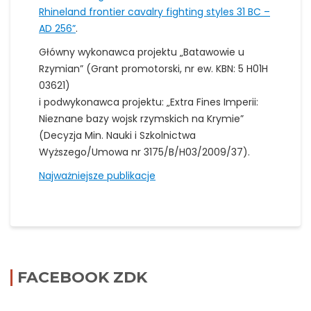
Rhineland frontier cavalry fighting styles 31 BC –
AD 256”
.
Główny wykonawca projektu „Batawowie u
Rzymian” (Grant promotorski, nr ew. KBN: 5 H01H
03621)
i podwykonawca projektu: „Extra Fines Imperii:
Nieznane bazy wojsk rzymskich na Krymie”
(Decyzja Min. Nauki i Szkolnictwa
Wyższego/Umowa nr 3175/B/H03/2009/37).
Najważniejsze publikacje
FACEBOOK ZDK