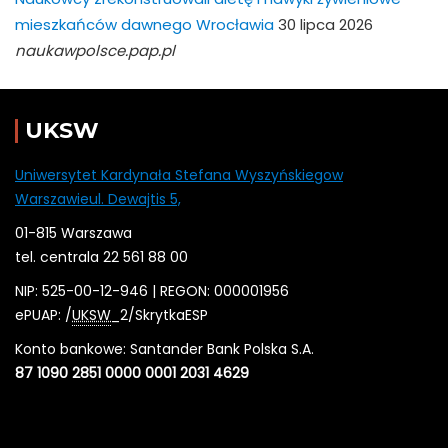
mieszkańców dawnego Wrocławia
30 lipca 2026
naukawpolsce.pap.pl
UKSW
Uniwersytet Kardynała Stefana Wyszyńskiegow
Warszawieul. Dewajtis 5,
01-815 Warszawa
tel. centrala 22 561 88 00
NIP: 525-00-12-946 | REGON: 000001956
ePUAP: /
UKSW
_2/SkrytkaESP
Konto bankowe: Santander Bank Polska S.A.
87 1090 2851 0000 0001 2031 4629