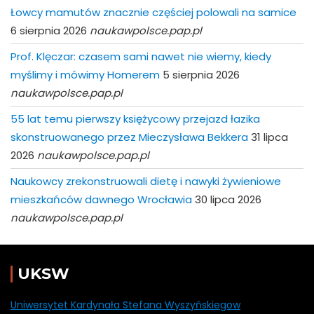
Łowcy mamutów znacznie częściej polowali na samice
6 sierpnia 2026
naukawpolsce.pap.pl
Prof. Klęczar: czasem sami nawet nie wiemy, kiedy
myślimy i mówimy Homerem
5 sierpnia 2026
naukawpolsce.pap.pl
55 lat temu pierwszy księżycowy przejazd łazika
skonstruowanego przez Mieczysława Bekkera
31 lipca
2026
naukawpolsce.pap.pl
Naukowcy zrekonstruowali dietę i nawyki żywieniowe
mieszkańców dawnego Wrocławia
30 lipca 2026
naukawpolsce.pap.pl
UKSW
Uniwersytet Kardynała Stefana Wyszyńskiegow