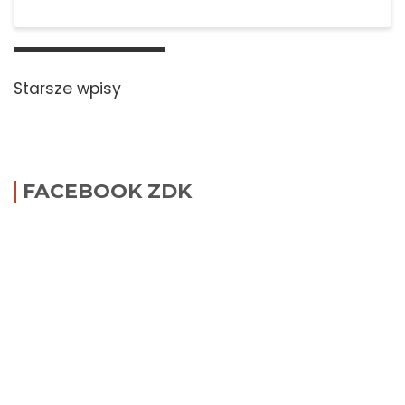
Nawigacja
po
Starsze wpisy
wpisach
FACEBOOK ZDK