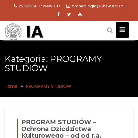
Skip
22 569 68 17 wew. 817
archeologia@uksw.edu.pl
to
content
Kategoria:
PROGRAMY
STUDIÓW
Home
PROGRAMY STUDIÓW
PROGRAM STUDIÓW –
Ochrona Dziedzictwa
Kulturowego – od od r.a.