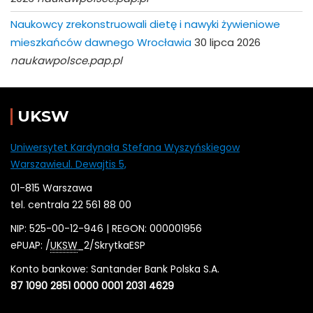
Naukowcy zrekonstruowali dietę i nawyki żywieniowe
mieszkańców dawnego Wrocławia
30 lipca 2026
naukawpolsce.pap.pl
UKSW
Uniwersytet Kardynała Stefana Wyszyńskiegow
Warszawieul. Dewajtis 5,
01-815 Warszawa
tel. centrala 22 561 88 00
NIP: 525-00-12-946 | REGON: 000001956
ePUAP: /
UKSW
_2/SkrytkaESP
Konto bankowe: Santander Bank Polska S.A.
87 1090 2851 0000 0001 2031 4629