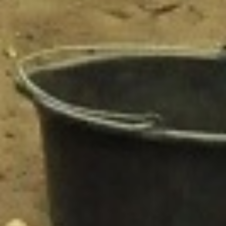
ONA DZIEDZICT
 którzy chcieliby się
turalnym. Kierunek ten
jem infrastrukturalnym
enną wiedzę dotyczącą
,…