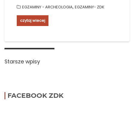
,
EGZAMINY - ARCHEOLOGIA
EGZAMINY- ZDK
czytaj wiecej
Nawigacja
po
Starsze wpisy
wpisach
FACEBOOK ZDK