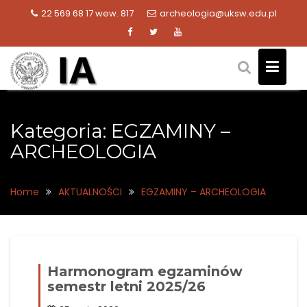
Skip
22 569 68 17 wew. 817
archeologia@uksw.edu.pl
to
content
Kategoria:
EGZAMINY –
ARCHEOLOGIA
Home
AKTUALNOŚCI
EGZAMINY – ARCHEOLOGIA
Harmonogram egzaminów
semestr letni 2025/26