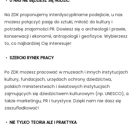
•
U NAS NIE BĘDZIESZ SIĘ NUDZIĆ
Na ZDK proponujemy interdyscyplinarne podejście, u nas
możesz połączyć pasję do sztuki, miłość do kultury i
potrzebę znajomości PR. Dowiesz się o archeologii i prawie,
konserwacji i ekonomii, antropologii i geofizyce. Wybierzesz
to, co najbardziej Cię interesuje!
•
SZEROKI RYNEK PRACY
Po ZDK możesz pracować w muzeach i innych instytucjach
kultury, fundacjach, urzędach ochrony dziedzictwa,
polskich ministerstwach i światowych instytucjach
zajmujących się dziedzictwem kulturowym (np. UNESCO), a
także marketingu, PR i turystyce. Dzięki nam nie dasz się
zaszufladkować!
•
NIE TYLKO TEORIA ALE I PRAKTYKA