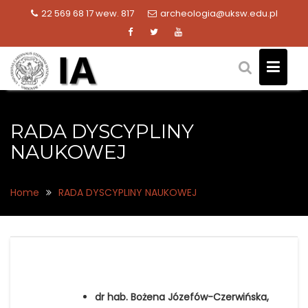
Skip
22 569 68 17 wew. 817
archeologia@uksw.edu.pl
to
content
RADA DYSCYPLINY
NAUKOWEJ
Home
RADA DYSCYPLINY NAUKOWEJ
dr hab. Bożena Józefów-Czerwińska,