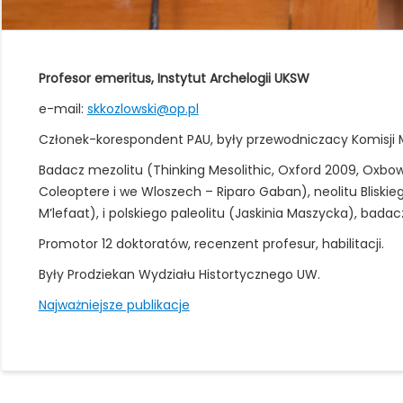
Profesor emeritus, Instytut Archelogii UKSW
e-mail:
skkozlowski@op.pl
Członek-korespondent PAU, były przewodniczacy Komisji M
Badacz mezolitu (Thinking Mesolithic, Oxford 2009, Oxbow,
Coleoptere i we Wloszech – Riparo Gaban), neolitu Bliskie
M’lefaat), i polskiego paleolitu (Jaskinia Maszycka), badacz 
Promotor 12 doktoratów, recenzent profesur, habilitacji.
Były Prodziekan Wydziału Histortycznego UW.
Najważniejsze publikacje