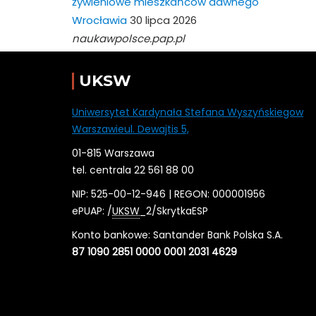
żywieniowe mieszkańców dawnego
Wrocławia
30 lipca 2026
naukawpolsce.pap.pl
UKSW
Uniwersytet Kardynała Stefana Wyszyńskiegow
Warszawieul. Dewajtis 5,
01-815 Warszawa
tel. centrala 22 561 88 00
NIP: 525-00-12-946 | REGON: 000001956
ePUAP: /
UKSW
_2/SkrytkaESP
Konto bankowe: Santander Bank Polska S.A.
87 1090 2851 0000 0001 2031 4629