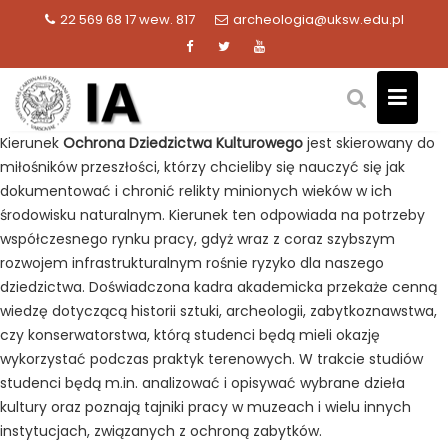
Skip
22 569 68 17 wew. 817
archeologia@uksw.edu.pl
to
content
Kierunek
Ochrona Dziedzictwa Kulturowego
jest skierowany do
miłośników przeszłości, którzy chcieliby się nauczyć się jak
dokumentować i chronić relikty minionych wieków w ich
środowisku naturalnym. Kierunek ten odpowiada na potrzeby
współczesnego rynku pracy, gdyż wraz z coraz szybszym
rozwojem infrastrukturalnym rośnie ryzyko dla naszego
dziedzictwa. Doświadczona kadra akademicka przekaże cenną
wiedzę dotyczącą historii sztuki, archeologii, zabytkoznawstwa,
czy konserwatorstwa, którą studenci będą mieli okazję
wykorzystać podczas praktyk terenowych. W trakcie studiów
studenci będą m.in. analizować i opisywać wybrane dzieła
kultury oraz poznają tajniki pracy w muzeach i wielu innych
instytucjach, związanych z ochroną zabytków.