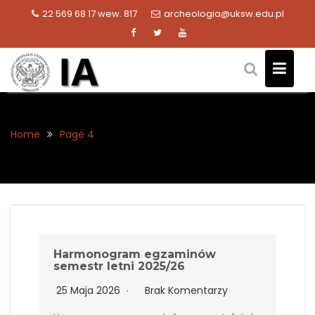
Skip
22 569 68 17 wew. 817
archeologia@uksw.edu.pl
to
content
Home
Page 4
Harmonogram egzaminów
semestr letni 2025/26
25 Maja 2026
Brak Komentarzy