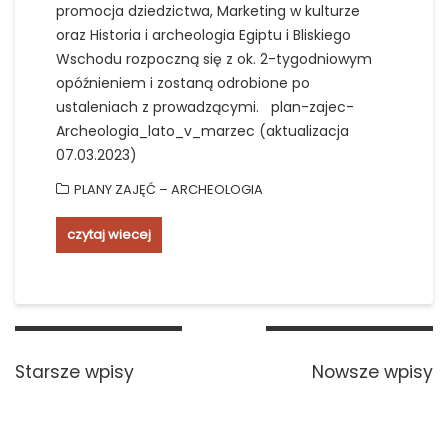
promocja dziedzictwa, Marketing w kulturze
oraz Historia i archeologia Egiptu i Bliskiego
Wschodu rozpoczną się z ok. 2-tygodniowym
opóźnieniem i zostaną odrobione po
ustaleniach z prowadzącymi. plan-zajec-
Archeologia_lato_v_marzec (aktualizacja
07.03.2023)
PLANY ZAJĘĆ – ARCHEOLOGIA
czytaj wiecej
Nawigacja
po
Starsze wpisy
Nowsze wpisy
wpisach