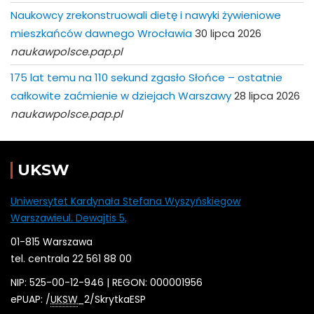
Naukowcy zrekonstruowali dietę i nawyki żywieniowe
mieszkańców dawnego Wrocławia
30 lipca 2026
naukawpolsce.pap.pl
175 lat temu na 110 sekund zgasło Słońce – ostatnie
całkowite zaćmienie w dziejach Warszawy
28 lipca 2026
naukawpolsce.pap.pl
UKSW
Uniwersytet Kardynała Stefana Wyszyńskiegow
Warszawieul. Dewajtis 5,
01-815 Warszawa
tel. centrala 22 561 88 00
NIP: 525-00-12-946 | REGON: 000001956
ePUAP: /
UKSW
_2/SkrytkaESP