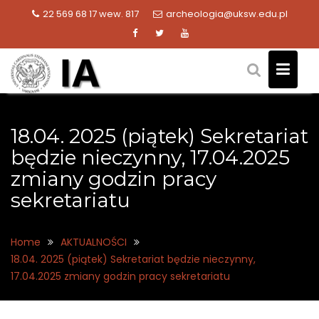
Skip
22 569 68 17 wew. 817
archeologia@uksw.edu.pl
to
content
18.04. 2025 (piątek) Sekretariat
będzie nieczynny, 17.04.2025
zmiany godzin pracy
sekretariatu
Home
AKTUALNOŚCI
18.04. 2025 (piątek) Sekretariat będzie nieczynny,
17.04.2025 zmiany godzin pracy sekretariatu