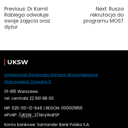
wpisu
Previous
Next
Previous:
Dr Kamil
Next:
Rusza
post:
post:
Rabiega odwołuje
rekrutacja do
swoje zajęcia oraz
programu MOST
dyżur
UKSW
Uniwersytet Kardynała Stefana Wyszyńskiegow
Warszawieul. Dewajtis 5,
01-815 Warszawa
tel. centrala 22 561 88 00
NIP: 525-00-12-946 | REGON: 000001956
ePUAP: /
UKSW
_2/SkrytkaESP
Konto bankowe: Santander Bank Polska S.A.