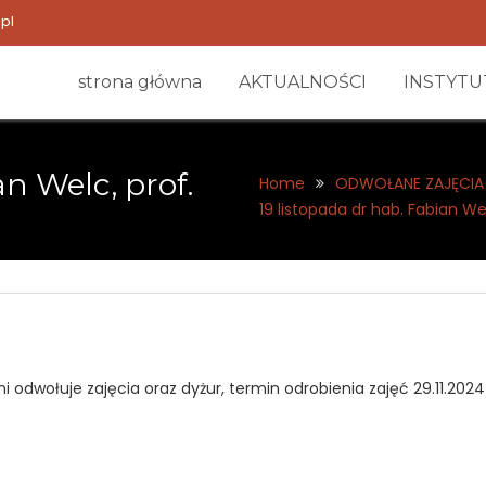
pl
strona główna
AKTUALNOŚCI
INSTYTU
an Welc, prof.
Home
ODWOŁANE ZAJĘCIA
19 listopada dr hab. Fabian We
ni odwołuje zajęcia oraz dyżur, termin odrobienia zajęć 29.11.2024