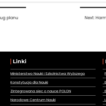
Next
ług planu
Next:
Harm
post:
Linki
Ministerstwo Nauki i Szkolnictwa Wyższego
Konstytucja dla Nauki
B
Zintegrowana siec o nauce POLON
B
Narodowe Centrum Nauki
L