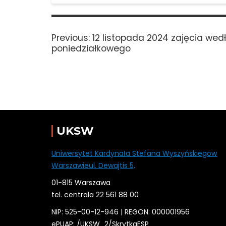
Nawigacja
wpisu
Previous
Previous:
12 listopada 2024 zajęcia wed
post:
poniedziałkowego
UKSW
Uniwersytet Kardynała Stefana Wyszyńskiegow
Warszawieul. Dewajtis 5,
01-815 Warszawa
tel. centrala 22 561 88 00
NIP: 525-00-12-946 | REGON: 000001956
ePUAP: /
UKSW
_2/SkrytkaESP