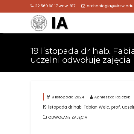
Skip
22 569 68 17 wew. 817
archeologia@uksw.edu.
to
content
19 listopada dr hab. Fabi
uczelni odwołuje zajęcia
9 listopada 2024
Agnieszka Rojczyk
19 listopada dr hab. Fabian Welc, prof. uczel
ODWOŁANE ZAJĘCIA