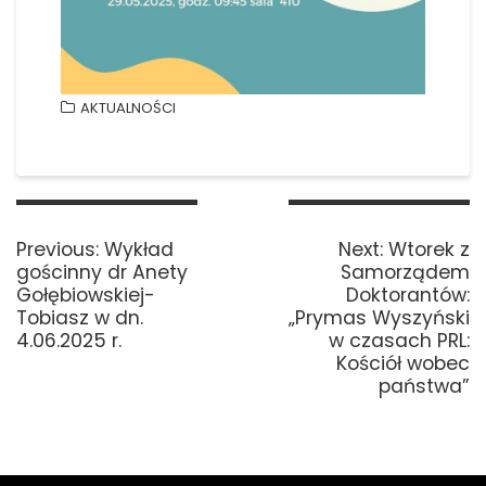
AKTUALNOŚCI
Nawigacja
wpisu
Previous
Next
Previous:
Wykład
Next:
Wtorek z
post:
post:
gościnny dr Anety
Samorządem
Gołębiowskiej-
Doktorantów:
Tobiasz w dn.
„Prymas Wyszyński
4.06.2025 r.
w czasach PRL:
Kościół wobec
państwa”