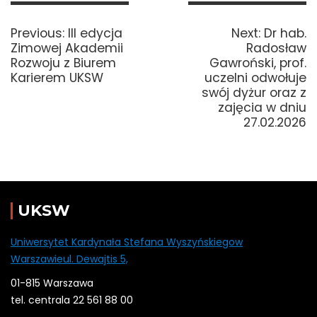
Nawigacja
wpisu
Previous
Next
Previous:
III edycja
Next:
Dr hab.
post:
post:
Zimowej Akademii
Radosław
Rozwoju z Biurem
Gawroński, prof.
Karierem UKSW
uczelni odwołuje
swój dyżur oraz z
zajęcia w dniu
27.02.2026
UKSW
Uniwersytet Kardynała Stefana Wyszyńskiegow
Warszawieul. Dewajtis 5,
01-815 Warszawa
tel. centrala 22 561 88 00