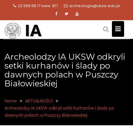
Skip
22 569 68 17 wew. 817
archeologia@uksw.edu.pl
to
content
Archeolodzy IA UKSW odkryli
setki kurhanów i ślady po
dawnych polach w Puszczy
Białowieskiej
Home
AKTUALNOŚCI
Archeolodzy IA UKSW odkryli setki kurhanów i ślady po
dawnych polach w Puszczy Białowieskiej