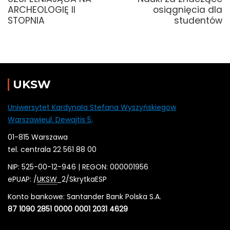
ARCHEOLOGIĘ II
osiągnięcia dla
STOPNIA
studentów
UKSW
Uniwersytet Kardynała Stefana Wyszyńskiegow
Warszawieul. Dewajtis 5,
01-815 Warszawa
tel. centrala 22 561 88 00
NIP: 525-00-12-946 | REGON: 000001956
ePUAP: /
UKSW
_2/SkrytkaESP
Konto bankowe: Santander Bank Polska S.A.
87 1090 2851 0000 0001 2031 4629