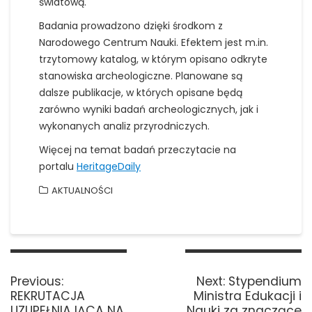
światową.
Badania prowadzono dzięki środkom z
Narodowego Centrum Nauki. Efektem jest m.in.
trzytomowy katalog, w którym opisano odkryte
stanowiska archeologiczne. Planowane są
dalsze publikacje, w których opisane będą
zarówno wyniki badań archeologicznych, jak i
wykonanych analiz przyrodniczych.
Więcej na temat badań przeczytacie na
portalu
HeritageDaily
AKTUALNOŚCI
Nawigacja
wpisu
Previous
Next
Previous:
Next:
Stypendium
post:
post:
REKRUTACJA
Ministra Edukacji i
UZUPEŁNIAJĄCA NA
Nauki za znaczące