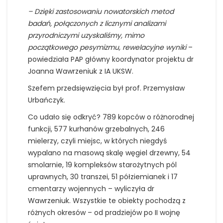
– Dzięki zastosowaniu nowatorskich metod
badań, połączonych z licznymi analizami
przyrodniczymi uzyskaliśmy, mimo
początkowego pesymizmu, rewelacyjne wyniki
–
powiedziała PAP główny koordynator projektu dr
Joanna Wawrzeniuk z IA UKSW.
Szefem przedsięwzięcia był prof. Przemysław
Urbańczyk.
Co udało się odkryć? 789 kopców o różnorodnej
funkcji, 577 kurhanów grzebalnych, 246
mielerzy, czyli miejsc, w których niegdyś
wypalano na masową skalę węgiel drzewny, 54
smolarnie, 19 kompleksów starożytnych pól
uprawnych, 30 transzei, 51 półziemianek i 17
cmentarzy wojennych – wyliczyła dr
Wawrzeniuk. Wszystkie te obiekty pochodzą z
różnych okresów – od pradziejów po II wojnę