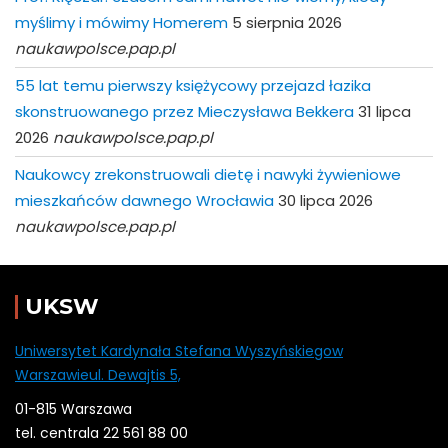
myślimy i mówimy Homerem
5 sierpnia 2026
naukawpolsce.pap.pl
55 lat temu pierwszy księżycowy przejazd łazika
skonstruowanego przez Mieczysława Bekkera
31 lipca
2026
naukawpolsce.pap.pl
Naukowcy zrekonstruowali dietę i nawyki żywieniowe
mieszkańców dawnego Wrocławia
30 lipca 2026
naukawpolsce.pap.pl
UKSW
Uniwersytet Kardynała Stefana Wyszyńskiegow
Warszawieul. Dewajtis 5,
01-815 Warszawa
tel. centrala 22 561 88 00