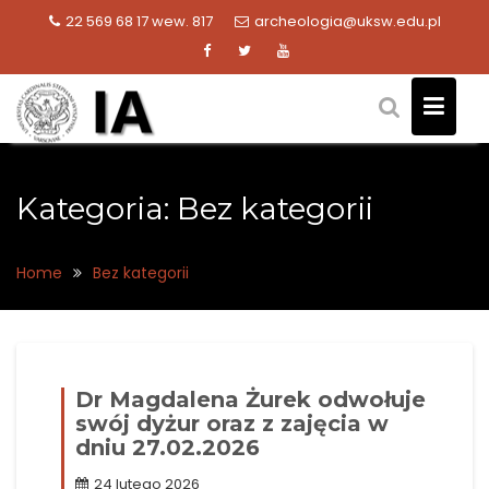
Skip
22 569 68 17 wew. 817
archeologia@uksw.edu.pl
to
content
Kategoria:
Bez kategorii
Home
Bez kategorii
Dr Magdalena Żurek odwołuje
swój dyżur oraz z zajęcia w
dniu 27.02.2026
24 lutego 2026