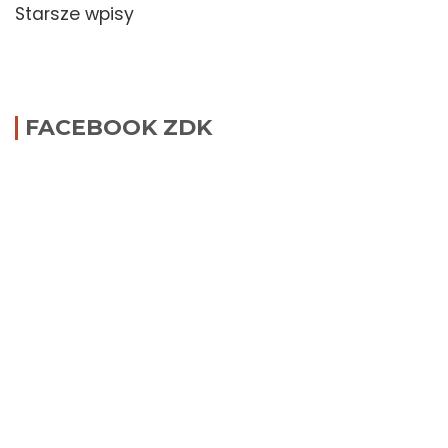
po
Starsze wpisy
wpisach
FACEBOOK ZDK