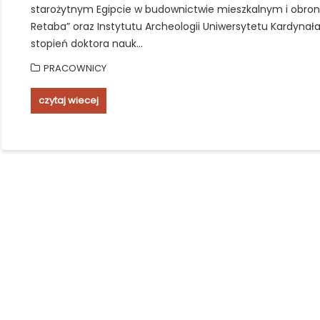
starożytnym Egipcie w budownictwie mieszkalnym i obronn
Retaba” oraz Instytutu Archeologii Uniwersytetu Kardynał
stopień doktora nauk…
PRACOWNICY
czytaj wiecej