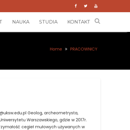
T
NAUKA
STUDIA
KONTAKT
Home
PRACOWNICY
a@uksw.edu.pl Geolog, archeometrysta,
Uniwersytetu Warszawskiego, gdzie w 2017r.
ytrzymałość cegieł mułowych używanych w