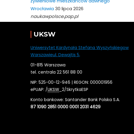
żywieniowe mieszkańców dawnego
Wrocławia
30 lipca 2026
naukawpolsce.pap.pl
UKSW
Uniwersytet Kardynała Stefana Wyszyńskiegow
Warszawieul. Dewajtis 5,
01-815 Warszawa
tel. centrala 22 561 88 00
NIP: 525-00-12-946 | REGON: 000001956
ePUAP: /
UKSW
_2/SkrytkaESP
Konto bankowe: Santander Bank Polska S.A.
87 1090 2851 0000 0001 2031 4629