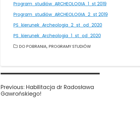
Program_studiów_ARCHEOLOGIA_1_st 2019
Program_studiów_ARCHEOLOGIA_2_st 2019
PS_kierunek_Archeologia_2_st_od_2020
PS_kierunek_Archeologia_1_st_od_2020
,
DO POBRANIA
PROGRAMY STUDIÓW
Nawigacja
wpisu
Previous
Previous:
Habilitacja dr Radosława
post:
Gawrońskiego!