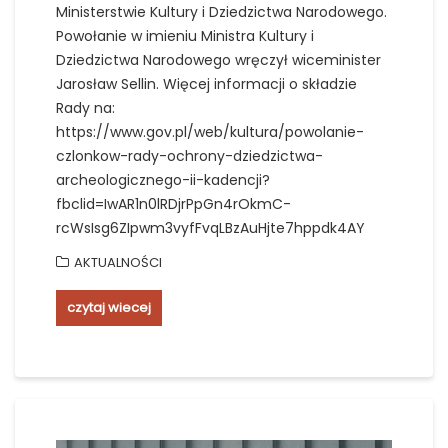
Ministerstwie Kultury i Dziedzictwa Narodowego.
Powołanie w imieniu Ministra Kultury i
Dziedzictwa Narodowego wręczył wiceminister
Jarosław Sellin. Więcej informacji o składzie
Rady na:
https://www.gov.pl/web/kultura/powolanie-
czlonkow-rady-ochrony-dziedzictwa-
archeologicznego-ii-kadencji?
fbclid=IwAR1n0lRDjrPpGn4rOkmC-
rcWsIsg6ZIpwm3vyfFvqLBzAuHjte7hppdk4AY
AKTUALNOŚCI
czytaj wiecej