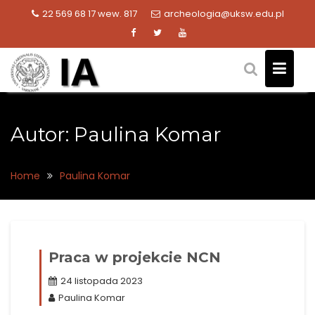
Skip
22 569 68 17 wew. 817
archeologia@uksw.edu.pl
to
content
Autor:
Paulina Komar
Home
Paulina Komar
Praca w projekcie NCN
24 listopada 2023
Paulina Komar