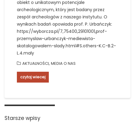
obiekt o unikatowym potencjale
archeologicznym, który jest badany przez
zespół archeologów z naszego instytutu. O
wynikach badań opowiada prof. P. Urbańczyk:
https://wyborcza.pl/7,75400,29101001,prof-
przemyslaw-urbanczyk-mediewista-
skatalogowalem-slady.html#S.others-K.C-B.2-
L.4.maly
,
AKTUALNOŚCI
MEDIA O NAS
czytaj wiecej
Nawigacja
po
Starsze wpisy
wpisach