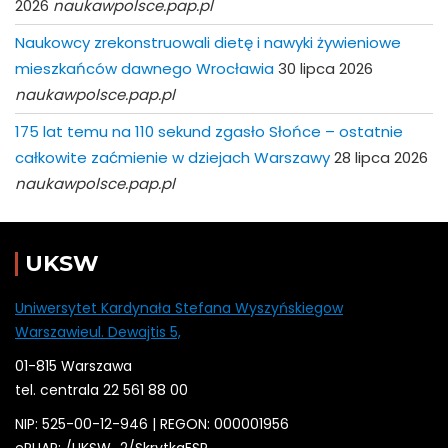
2026
naukawpolsce.pap.pl
Naukowcy zrekonstruowali dietę i nawyki żywieniowe
mieszkańców dawnego Wrocławia
30 lipca 2026
naukawpolsce.pap.pl
175 lat temu na 110 sekund zgasło Słońce – ostatnie
całkowite zaćmienie w dziejach Warszawy
28 lipca 2026
naukawpolsce.pap.pl
UKSW
Uniwersytet Kardynała Stefana Wyszyńskiegow
Warszawieul. Dewajtis 5,
01-815 Warszawa
tel. centrala 22 561 88 00
NIP: 525-00-12-946 | REGON: 000001956
ePUAP: /
UKSW
_2/SkrytkaESP