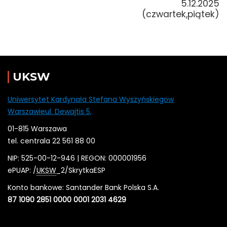
5.12.2025
(czwartek,piątek)
UKSW
Uniwersytet Kardynała Stefana Wyszyńskiegow
Warszawieul. Dewajtis 5,
01-815 Warszawa
tel. centrala 22 561 88 00
NIP: 525-00-12-946 | REGON: 000001956
ePUAP: /
UKSW
_2/SkrytkaESP
Konto bankowe: Santander Bank Polska S.A.
87 1090 2851 0000 0001 2031 4629