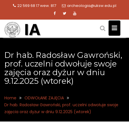
Skip
22 569 68 17 wew. 817
archeologia@uksw.edu.pl
to
content
Dr hab. Radosław Gawroński,
prof. uczelni odwołuje swoje
zajęcia oraz dyżur w dniu
9.12.2025 (wtorek)
Home
ODWOŁANE ZAJĘCIA
Dr hab. Radosław Gawroński, prof. uczelni odwołuje swoje
zajęcia oraz dyżur w dniu 9.12.2025 (wtorek)