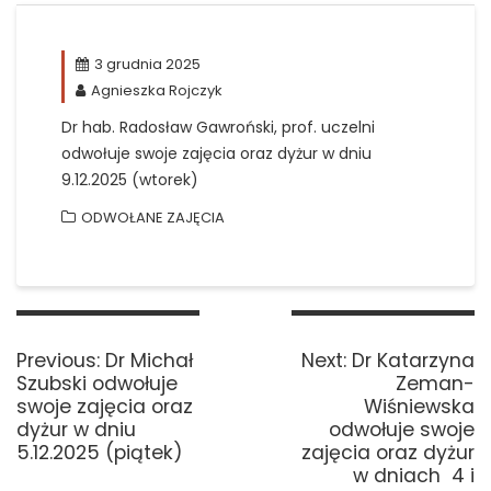
3 grudnia 2025
Agnieszka Rojczyk
Dr hab. Radosław Gawroński, prof. uczelni
odwołuje swoje zajęcia oraz dyżur w dniu
9.12.2025 (wtorek)
ODWOŁANE ZAJĘCIA
Nawigacja
wpisu
Previous
Next
Previous:
Dr Michał
Next:
Dr Katarzyna
post:
post:
Szubski odwołuje
Zeman-
swoje zajęcia oraz
Wiśniewska
dyżur w dniu
odwołuje swoje
5.12.2025 (piątek)
zajęcia oraz dyżur
w dniach 4 i