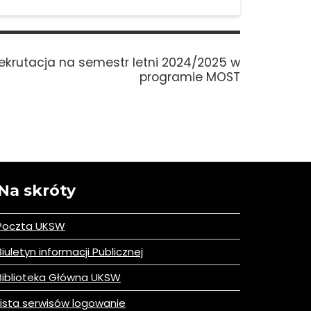
ekrutacja na semestr letni 2024/2025 w
programie MOST
Na skróty
Poczta UKSW
iuletyn informacji Publicznej
iblioteka Główna UKSW
ista serwisów logowanie