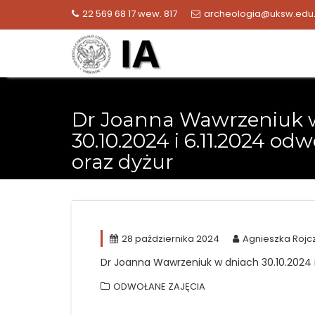
Skip
22 569 68 17 wew. 817
archeologia@uksw.edu.
to
content
Dr Joanna Wawrzeniuk 
30.10.2024 i 6.11.2024 odw
oraz dyżur
28 października 2024
Agnieszka Rojc
Dr Joanna Wawrzeniuk w dniach 30.10.2024 i 
ODWOŁANE ZAJĘCIA