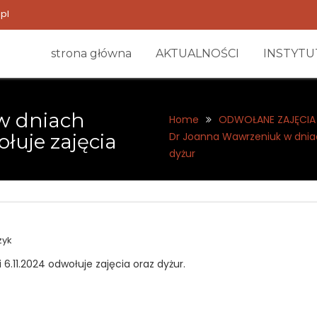
pl
strona główna
AKTUALNOŚCI
INSTYTU
w dniach
Home
ODWOŁANE ZAJĘCIA
ołuje zajęcia
Dr Joanna Wawrzeniuk w dniach
dyżur
zyk
6.11.2024 odwołuje zajęcia oraz dyżur.