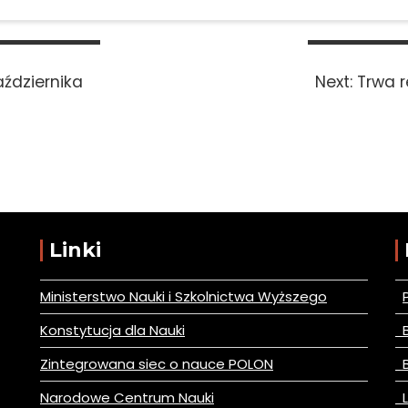
Next
aździernika
Next:
Trwa r
post:
Linki
Ministerstwo Nauki i Szkolnictwa Wyższego
Konstytucja dla Nauki
B
Zintegrowana siec o nauce POLON
B
Narodowe Centrum Nauki
L