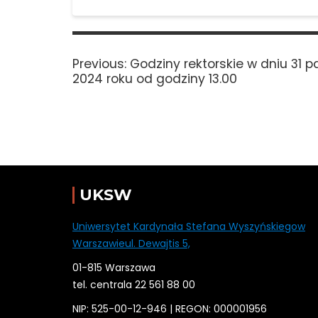
Nawigacja
wpisu
Previous
Previous:
Godziny rektorskie w dniu 31 p
post:
2024 roku od godziny 13.00
UKSW
Uniwersytet Kardynała Stefana Wyszyńskiegow
Warszawieul. Dewajtis 5,
01-815 Warszawa
tel. centrala 22 561 88 00
NIP: 525-00-12-946 | REGON: 000001956