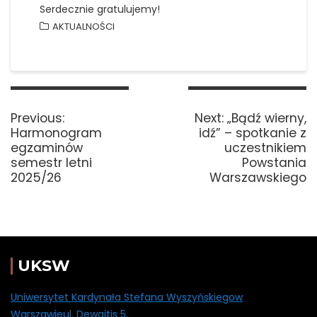
Serdecznie gratulujemy!
AKTUALNOŚCI
Nawigacja
wpisu
Previous
Next
Previous:
Next:
„Bądź wierny,
post:
post:
Harmonogram
idź” – spotkanie z
egzaminów
uczestnikiem
semestr letni
Powstania
2025/26
Warszawskiego
UKSW
Uniwersytet Kardynała Stefana Wyszyńskiegow
Warszawieul. Dewajtis 5,