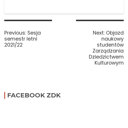
Nawigacja
wpisu
Previous
Next
Previous:
Sesja
Next:
Objazd
post:
post:
semestr letni
naukowy
2021/22
studentów
Zarządzania
Dziedzictwem
Kulturowym
FACEBOOK ZDK