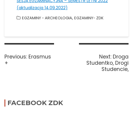
SESJA EGZAMINACYJNA – SEMESTR LETNI 2022
(aktualizacja 14.09.2022)
,
EGZAMINY - ARCHEOLOGIA
EGZAMINY- ZDK
Nawigacja
wpisu
Previous
Next
Previous:
Erasmus
Next:
Droga
post:
post:
+
Studentko, Drogi
Studencie,
FACEBOOK ZDK