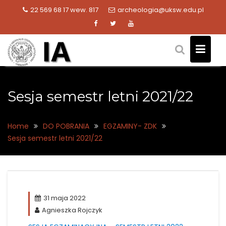
Skip
22 569 68 17 wew. 817
archeologia@uksw.edu.pl
to
content
Sesja semestr letni 2021/22
Home
DO POBRANIA
EGZAMINY- ZDK
Sesja semestr letni 2021/22
31 maja 2022
Agnieszka Rojczyk