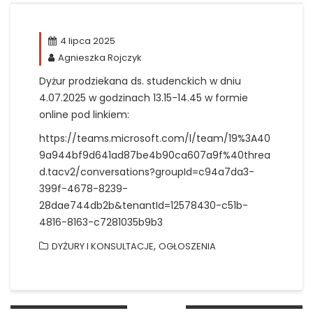
4 lipca 2025
Agnieszka Rojczyk
Dyżur prodziekana ds. studenckich w dniu
4.07.2025 w godzinach 13.15-14.45 w formie
online pod linkiem:
https://teams.microsoft.com/l/team/19%3A40
9a944bf9d641ad87be4b90ca607a9f%40threa
d.tacv2/conversations?groupId=c94a7da3-
399f-4678-8239-
28dae744db2b&tenantId=12578430-c51b-
4816-8163-c7281035b9b3
,
DYŻURY I KONSULTACJE
OGŁOSZENIA
Nawigacja