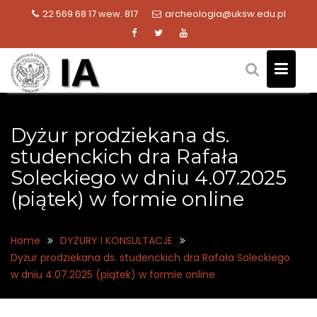
Skip
22 569 68 17 wew. 817
archeologia@uksw.edu.pl
to
content
Dyżur prodziekana ds.
studenckich dra Rafała
Soleckiego w dniu 4.07.2025
(piątek) w formie online
Home
DYŻURY I KONSULTACJE
Dyżur prodziekana ds. studenckich dra Rafała Soleckiego
w dniu 4.07.2025 (piątek) w formie online