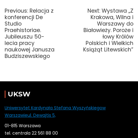
wpisu
Previous
Next
Previous:
Relacja z
Next:
Wystawa „Z
post:
post:
konferencji De
Krakowa, Wilna i
Studio
Warszawy do
Praehistoriae.
Białowieży. Poroże i
Jubileuszu 50-
łowy Królów
lecia pracy
Polskich i Wielkich
naukowej Janusza
Książąt Litewskich”
Budziszewskiego
UKSW
Uniwersytet Kardynała Stefana Wyszyńskiegow
Warszawieul. Dewajtis 5,
01-815 Warszawa
tel. centrala 22 561 88 00