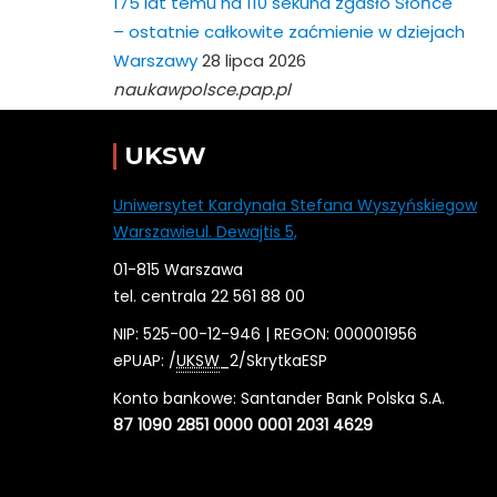
175 lat temu na 110 sekund zgasło Słońce
– ostatnie całkowite zaćmienie w dziejach
Warszawy
28 lipca 2026
naukawpolsce.pap.pl
UKSW
Uniwersytet Kardynała Stefana Wyszyńskiegow
Warszawieul. Dewajtis 5,
01-815 Warszawa
tel. centrala 22 561 88 00
NIP: 525-00-12-946 | REGON: 000001956
ePUAP: /
UKSW
_2/SkrytkaESP
Konto bankowe: Santander Bank Polska S.A.
87 1090 2851 0000 0001 2031 4629