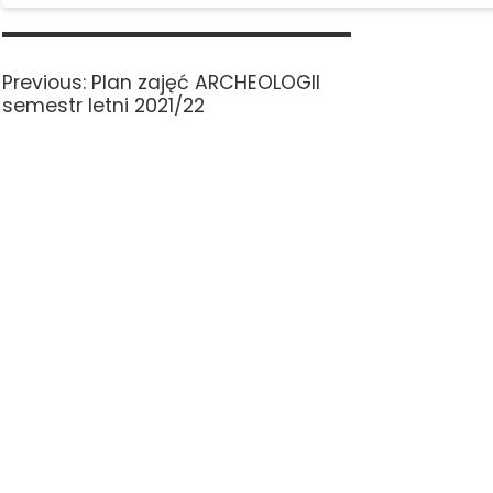
Nawigacja
wpisu
Previous
Previous:
Plan zajęć ARCHEOLOGII
post:
semestr letni 2021/22