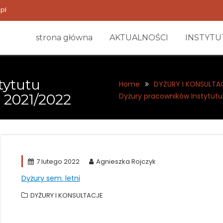
pl
strona główna
AKTUALNOŚCI
INSTYTU
tytutu
Home
DYŻURY I KONSULTA
i 2021/2022
Dyżury pracowników Instytutu 
7 lutego 2022
Agnieszka Rojczyk
Dyżury sem. letni
DYŻURY I KONSULTACJE