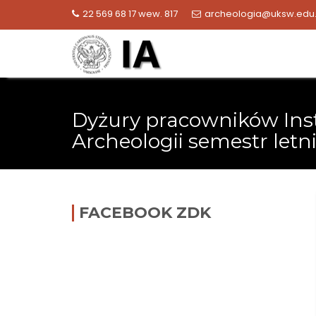
Skip
22 569 68 17 wew. 817
archeologia@uksw.edu.
to
content
Dyżury pracowników Ins
Archeologii semestr letn
FACEBOOK ZDK