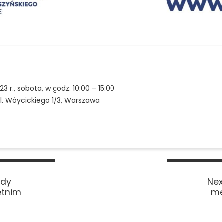
3 r., sobota, w godz. 10:00 – 15:00
l. Wóycickiego 1/3, Warszawa
zdy
Nex
etnim
me