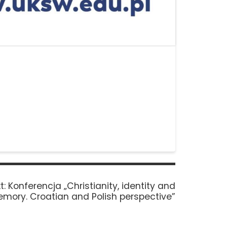
Next
t:
Konferencja „Christianity, identity and
post:
mory. Croatian and Polish perspective”