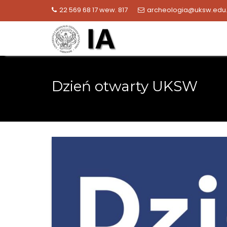
Skip
22 569 68 17 wew. 817
archeologia@uksw.edu.
to
content
Dzień otwarty UKSW