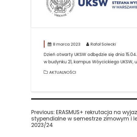
8 marca 2023
Rafał Solecki
Dzień otwarty UKSW odbędzie się dnia 15.04.2
w budynku 21, kampus Wóycickiego UKSW, u
AKTUALNOŚCI
Nawigacja
wpisu
Previous
Previous:
ERASMUS+ rekrutacja na wyja
post:
stypendialne w semestrze zimowym i l
2023/24