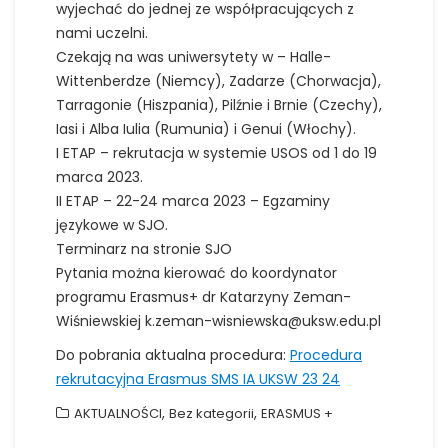
wyjechać do jednej ze współpracujących z
nami uczelni.
Czekają na was uniwersytety w – Halle-
Wittenberdze (Niemcy), Zadarze (Chorwacja),
Tarragonie (Hiszpania), Pilźnie i Brnie (Czechy),
Iasi i Alba Iulia (Rumunia) i Genui (Włochy).
I ETAP – rekrutacja w systemie USOS od 1 do 19
marca 2023.
II ETAP – 22-24 marca 2023 – Egzaminy
językowe w SJO.
Terminarz na stronie SJO
Pytania można kierować do koordynator
programu Erasmus+ dr Katarzyny Zeman-
Wiśniewskiej k.zeman-wisniewska@uksw.edu.pl
Do pobrania aktualna procedura:
Procedura
rekrutacyjna Erasmus SMS IA UKSW 23 24
,
,
AKTUALNOŚCI
Bez kategorii
ERASMUS +