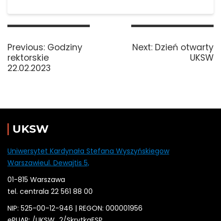
Nawigacja
wpisu
Previous
Next
Previous:
Godziny
Next:
Dzień otwarty
post:
post:
rektorskie
UKSW
22.02.2023
UKSW
Uniwersytet Kardynała Stefana Wyszyńskiegow
Warszawieul. Dewajtis 5,
01-815 Warszawa
tel. centrala 22 561 88 00
NIP: 525-00-12-946 | REGON: 000001956
ePUAP: /
UKSW
_2/SkrytkaESP