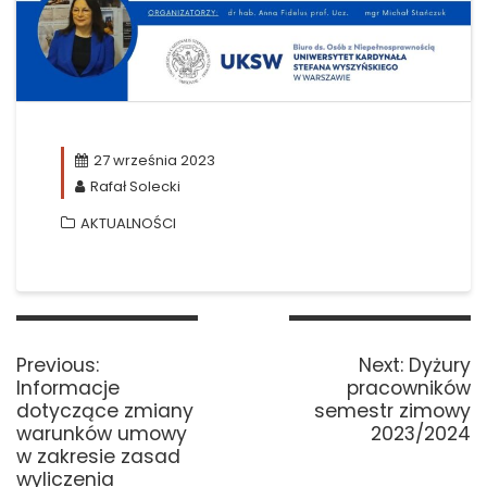
27 września 2023
Rafał Solecki
AKTUALNOŚCI
Nawigacja
wpisu
Previous
Next
Previous:
Next:
Dyżury
post:
post:
Informacje
pracowników
dotyczące zmiany
semestr zimowy
warunków umowy
2023/2024
w zakresie zasad
wyliczenia