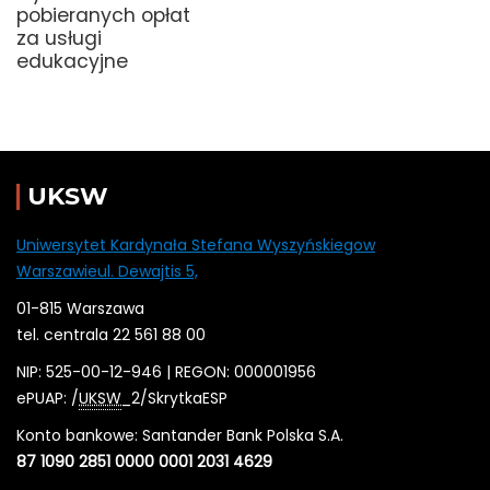
pobieranych opłat
za usługi
edukacyjne
UKSW
Uniwersytet Kardynała Stefana Wyszyńskiegow
Warszawieul. Dewajtis 5,
01-815 Warszawa
tel. centrala 22 561 88 00
NIP: 525-00-12-946 | REGON: 000001956
ePUAP: /
UKSW
_2/SkrytkaESP
Konto bankowe: Santander Bank Polska S.A.
87 1090 2851 0000 0001 2031 4629