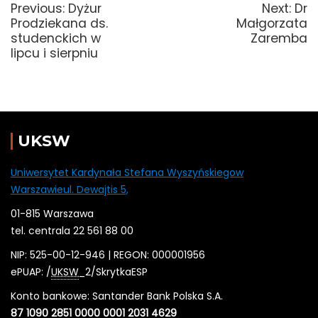
Previous
Nex
Previous:
Dyżur
Next:
Dr
post:
post
Prodziekana ds.
Małgorzata
studenckich w
Zaremba
lipcu i sierpniu
UKSW
Uniwersytet Kardynała Stefana Wyszyńskiegow
Warszawieul. Dewajtis 5,
01-815 Warszawa
tel. centrala 22 561 88 00
NIP: 525-00-12-946 | REGON: 000001956
ePUAP: /
UKSW
_2/SkrytkaESP
Konto bankowe: Santander Bank Polska S.A.
87 1090 2851 0000 0001 2031 4629