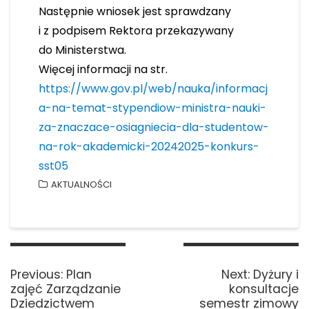
Następnie wniosek jest sprawdzany
i z podpisem Rektora przekazywany
do Ministerstwa.
Więcej informacji na str.
https://www.gov.pl/web/nauka/informacj
a-na-temat-stypendiow-ministra-nauki-
za-znaczace-osiagniecia-dla-studentow-
na-rok-akademicki-20242025-konkurs-
sst05
AKTUALNOŚCI
Nawigacja
wpisu
Previous
Next
Previous:
Plan
Next:
Dyżury i
post:
post:
zajęć Zarządzanie
konsultacje
Dziedzictwem
semestr zimowy