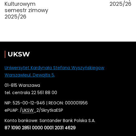
Kulturowym
2025/26
semestr zimowy
2025/26
UKSW
Uniwersytet Kardynała Stefana Wyszyńskiegow
Warszawieul. Dewajtis 5,
01-815 Warszawa
tel. centrala 22 561 88 00
NIP: 525-00-12-946 | REGON: 000001956
ePUAP: /
UKSW
_2/SkrytkaESP
Konto bankowe: Santander Bank Polska S.A.
87 1090 2851 0000 0001 2031 4629