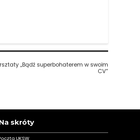
t
sztaty „Bądź superbohaterem w swoim
t:
CV”
Na skróty
Poczta UKSW