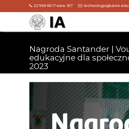
Skip
22 569 68 17 wew. 817
archeologia@uksw.edu.
to
content
Nagroda Santander | Vo
edukacyjne dla społecz
2023