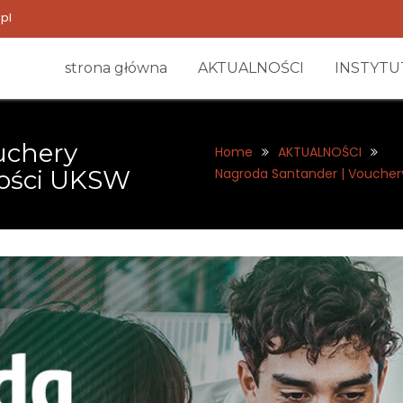
pl
strona główna
AKTUALNOŚCI
INSTYTU
uchery
Home
AKTUALNOŚCI
ności UKSW
Nagroda Santander | Voucher