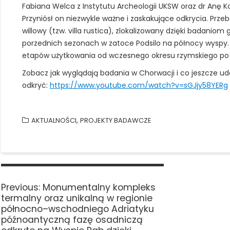
Fabiana Welca z Instytutu Archeologii UKSW oraz dr Anę Ko
Przyniósł on niezwykle ważne i zaskakujące odkrycia. Prze
willowy (tzw. villa rustica), zlokalizowany dzięki bada
porzednich sezonach w zatoce Podsilo na północy wyspy. O
etapów użytkowania od wczesnego okresu rzymskiego po c
Zobacz jak wyglądają badania w Chorwacji i co jeszcze ud
odkryć:
https://www.youtube.com/watch?v=sGJjy58YERg
,
AKTUALNOŚCI
PROJEKTY BADAWCZE
Nawigacja
wpisu
Previous
Previous:
Monumentalny kompleks
post:
termalny oraz unikalną w regionie
północno–wschodniego Adriatyku
późnoantyczną fazę osadniczą