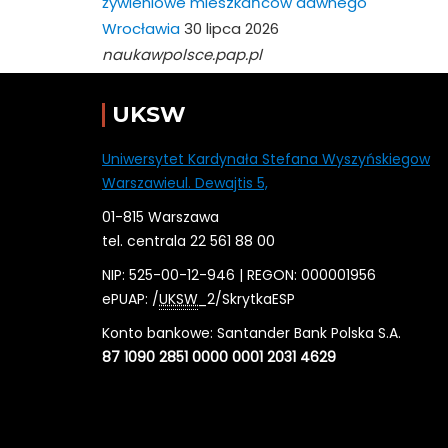
żywieniowe mieszkańców dawnego
Wrocławia
30 lipca 2026
naukawpolsce.pap.pl
UKSW
Uniwersytet Kardynała Stefana Wyszyńskiegow
Warszawieul. Dewajtis 5,
01-815 Warszawa
tel. centrala 22 561 88 00
NIP: 525-00-12-946 | REGON: 000001956
ePUAP: /
UKSW
_2/SkrytkaESP
Konto bankowe: Santander Bank Polska S.A.
87 1090 2851 0000 0001 2031 4629