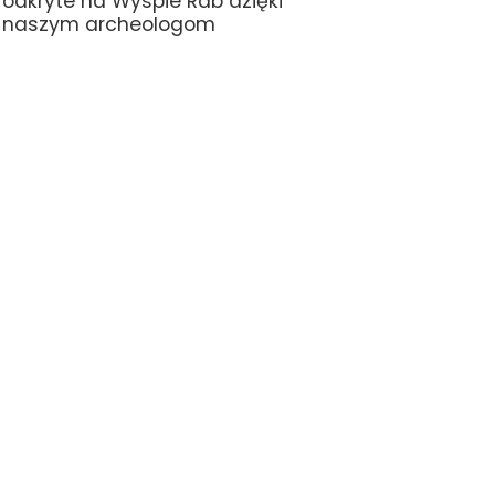
odkryte na Wyspie Rab dzięki
naszym archeologom