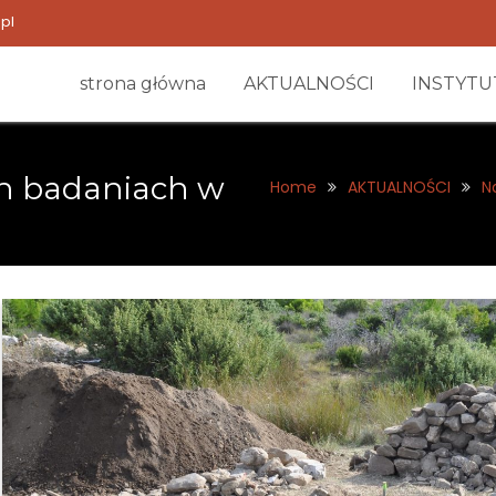
pl
strona główna
AKTUALNOŚCI
INSTYTU
ch badaniach w
Home
AKTUALNOŚCI
N