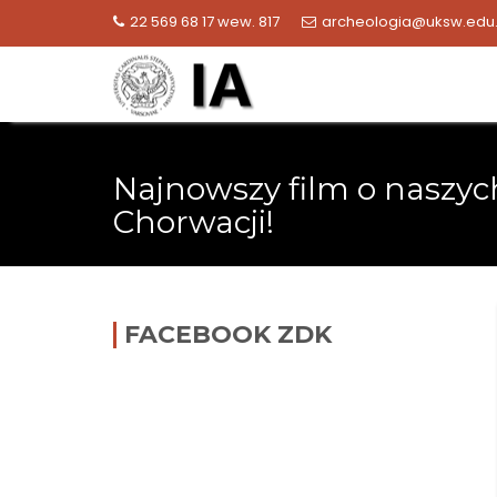
Skip
22 569 68 17 wew. 817
archeologia@uksw.edu.
to
content
Najnowszy film o naszy
Chorwacji!
FACEBOOK ZDK