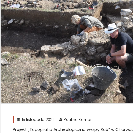
15 listopada 2021
Paulina Komar
Projekt „Topografia Archeologiczna wyspy Rab” w Chorwacji,