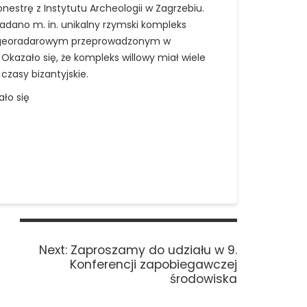
nestrę z Instytutu Archeologii w Zagrzebiu.
badano m. in. unikalny rzymski kompleks
niom georadarowym przeprowadzonym w
kazało się, że kompleks willowy miał wiele
zasy bizantyjskie.
ało się
Next
Next:
Zaproszamy do udziału w 9.
post:
Konferencji zapobiegawczej
środowiska