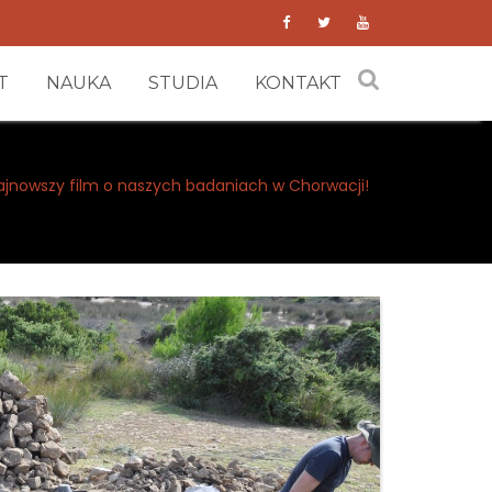
T
NAUKA
STUDIA
KONTAKT
ajnowszy film o naszych badaniach w Chorwacji!