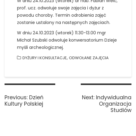
W dniu 24.10.2023 (wtorek) dr hab. Fabian Welc,
prof. ucz. odwołuje swoje zajęcia i dyżur z
powodu choroby. Termin odrobienia zajęć
zostanie ustalony na następnych zajęciach.
W dniu 24.10.2023 (wtorek) 11.30-13.00 mgr
Michał Szubski odwołuje konwersatorium Dzieje
myśli archeologicznej.
,
DYŻURY I KONSULTACJE
ODWOŁANE ZAJĘCIA
Nawigacja
wpisu
Previous
Next
Previous:
Dzień
Next:
Indywidualna
post:
post:
Kultury Polskiej
Organizacja
Studiów