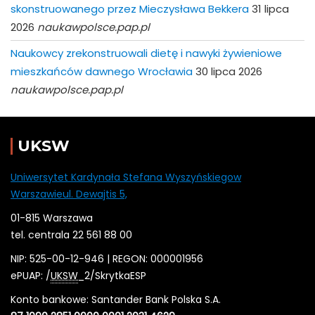
skonstruowanego przez Mieczysława Bekkera
31 lipca
2026
naukawpolsce.pap.pl
Naukowcy zrekonstruowali dietę i nawyki żywieniowe
mieszkańców dawnego Wrocławia
30 lipca 2026
naukawpolsce.pap.pl
UKSW
Uniwersytet Kardynała Stefana Wyszyńskiegow
Warszawieul. Dewajtis 5,
01-815 Warszawa
tel. centrala 22 561 88 00
NIP: 525-00-12-946 | REGON: 000001956
ePUAP: /
UKSW
_2/SkrytkaESP
Konto bankowe: Santander Bank Polska S.A.