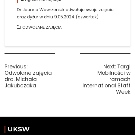
Dr Joanna Wawrzeniuk odwołuje swoje zajęcia
oraz dyżur w dniu 9.05.2024 (czwartek)
ODWOŁANE ZAJĘCIA
Nawigacja
wpisu
Previous
Next
Previous:
Next:
Targi
post:
post:
Odwołane zajęcia
Mobilności w
dra. Michała
ramach
Jakubczaka
International Staff
Week
UKSW