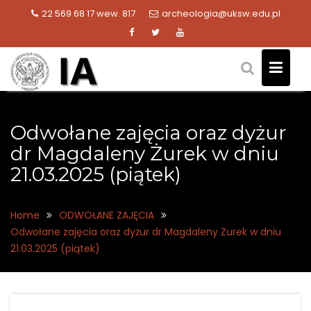
Skip
22 569 68 17 wew. 817
archeologia@uksw.edu.pl
to
content
Odwołane zajęcia oraz dyżur
dr Magdaleny Żurek w dniu
21.03.2025 (piątek)
Home
ODWOŁANE ZAJĘCIA
Odwołane zajęcia oraz dyżur dr Magdaleny Żurek w dniu
21.03.2025 (piątek)