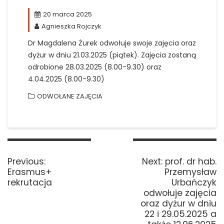
20 marca 2025
Agnieszka Rojczyk
Dr Magdalena Żurek odwołuje swoje zajęcia oraz
dyżur w dniu 21.03.2025 (piątek). Zajęcia zostaną
odrobione 28.03.2025 (8.00-9.30) oraz
4.04.2025 (8.00-9.30)
ODWOŁANE ZAJĘCIA
Nawigacja
wpisu
Previous
Next
Previous:
Next:
prof. dr hab.
post:
post:
Erasmus+
Przemysław
rekrutacja
Urbańczyk
odwołuje zajęcia
oraz dyżur w dniu
22 i 29.05.2025 a