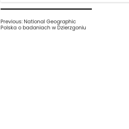
Nawigacja
wpisu
Previous
Previous:
National Geographic
post:
Polska o badaniach w Dzierzgoniu