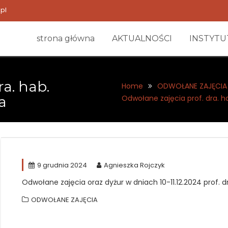
pl
strona główna
AKTUALNOŚCI
INSTYTU
ra. hab.
Home
ODWOŁANE ZAJĘCIA
a
Odwołane zajęcia prof. dra. 
9 grudnia 2024
Agnieszka Rojczyk
Odwołane zajęcia oraz dyżur w dniach 10-11.12.2024 prof.
ODWOŁANE ZAJĘCIA