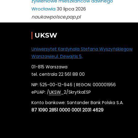
żywieniowe mieszkańców dawnego
Wrocławia
30 lipca 2026
naukawpolsce.pap.pl
UKSW
Uniwersytet Kardynała Stefana Wyszyńskiegow
Warszawieul. Dewajtis 5,
01-815 Warszawa
tel. centrala 22 561 88 00
NIP: 525-00-12-946 | REGON: 000001956
ePUAP: /
UKSW
_2/SkrytkaESP
Konto bankowe: Santander Bank Polska S.A.
87 1090 2851 0000 0001 2031 4629