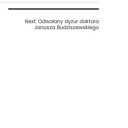
Next
Next:
Odwołany dyżur doktora
post:
Janusza Budziszewskiego