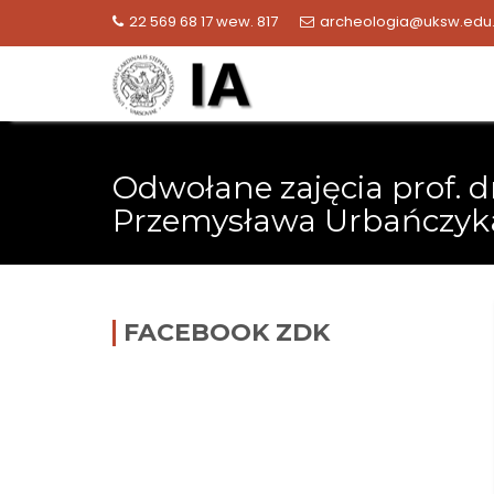
Skip
22 569 68 17 wew. 817
archeologia@uksw.edu.
to
content
Odwołane zajęcia prof. d
Przemysława Urbańczyk
FACEBOOK ZDK