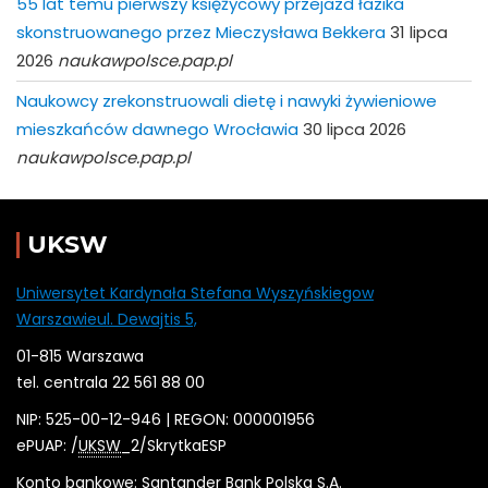
55 lat temu pierwszy księżycowy przejazd łazika
skonstruowanego przez Mieczysława Bekkera
31 lipca
2026
naukawpolsce.pap.pl
Naukowcy zrekonstruowali dietę i nawyki żywieniowe
mieszkańców dawnego Wrocławia
30 lipca 2026
naukawpolsce.pap.pl
UKSW
Uniwersytet Kardynała Stefana Wyszyńskiegow
Warszawieul. Dewajtis 5,
01-815 Warszawa
tel. centrala 22 561 88 00
NIP: 525-00-12-946 | REGON: 000001956
ePUAP: /
UKSW
_2/SkrytkaESP
Konto bankowe: Santander Bank Polska S.A.