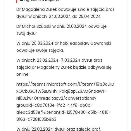
Dr Magdalena Żurek odwołuje swoje zajęcia oraz
dyżur w dniach: 24.03.2024 do 25.04.2024
Dr Michał Szubski w dniu 21.03.2024 odwołuje
swój dyżur
W dniu 20.03.2024 dr hab. Radosław Gawroński
odwołuje swoje zajęcia.
W dniach 23.02.2024-7.03.2024 dyżur oraz
zajęcia dr Magdaleny Żurek będzie odbywał się
online:
https://teams.microsoft.com/l/team/19%3aLkD
xQCbJSOfW5BDSHhTPoiq8apLZSAO6noaWH-
Nl0BE1%40thread.tacv2/conversations?
groupId=c8d70f0e-1fc2-44f8-ab0c-
a1edc3d53ef1&tenantId=12578430-c51b-4816-
8163-c7281035b9b3
W dniu 22.02.2024 dyżur oraz zajęcia prof.