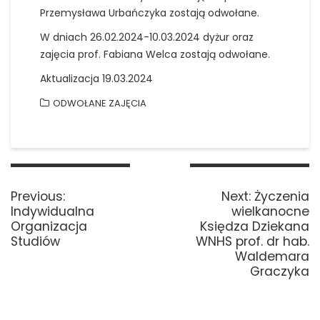
Przemysława Urbańczyka zostają odwołane.
W dniach 26.02.2024-10.03.2024 dyżur oraz
zajęcia prof. Fabiana Welca zostają odwołane.
Aktualizacja 19.03.2024
ODWOŁANE ZAJĘCIA
Nawigacja
wpisu
Previous
Next
Previous:
Next:
Życzenia
post:
post:
Indywidualna
wielkanocne
Organizacja
Księdza Dziekana
Studiów
WNHS prof. dr hab.
Waldemara
Graczyka