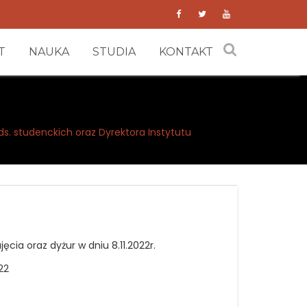
T
NAUKA
STUDIA
KONTAKT
s. studenckich oraz Dyrektora Instytutu
ęcia oraz dyżur w dniu 8.11.2022r.
22