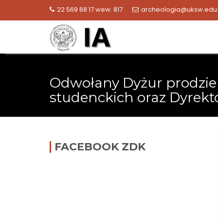
Skip
22 569 68 17 wew. 817
archeologia@uksw.edu.
to
content
Odwołany Dyżur prodzie
studenckich oraz Dyrekto
FACEBOOK ZDK