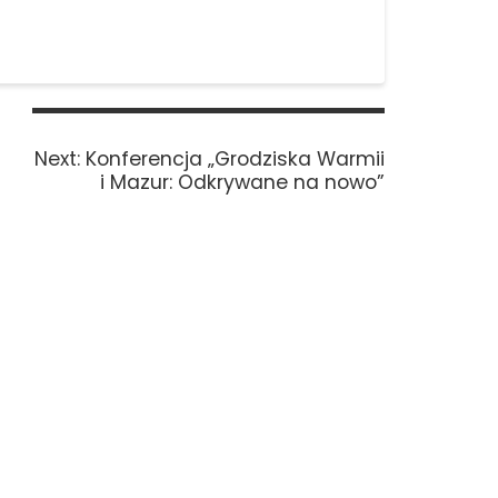
Next
Next:
Konferencja „Grodziska Warmii
post:
i Mazur: Odkrywane na nowo”