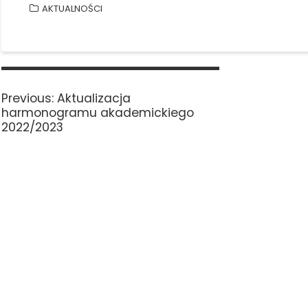
AKTUALNOŚCI
Nawigacja
wpisu
Previous
Previous:
Aktualizacja
post:
harmonogramu akademickiego
2022/2023