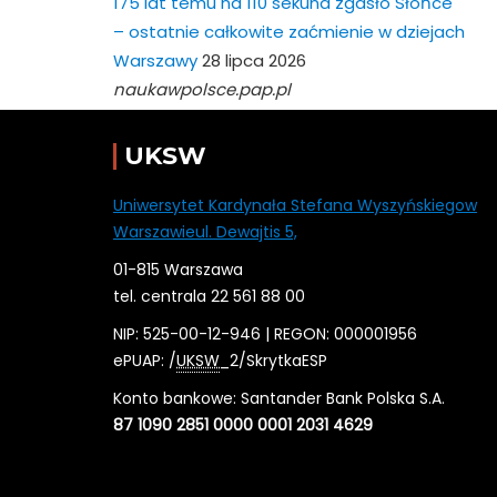
175 lat temu na 110 sekund zgasło Słońce
– ostatnie całkowite zaćmienie w dziejach
Warszawy
28 lipca 2026
naukawpolsce.pap.pl
UKSW
Uniwersytet Kardynała Stefana Wyszyńskiegow
Warszawieul. Dewajtis 5,
01-815 Warszawa
tel. centrala 22 561 88 00
NIP: 525-00-12-946 | REGON: 000001956
ePUAP: /
UKSW
_2/SkrytkaESP
Konto bankowe: Santander Bank Polska S.A.
87 1090 2851 0000 0001 2031 4629