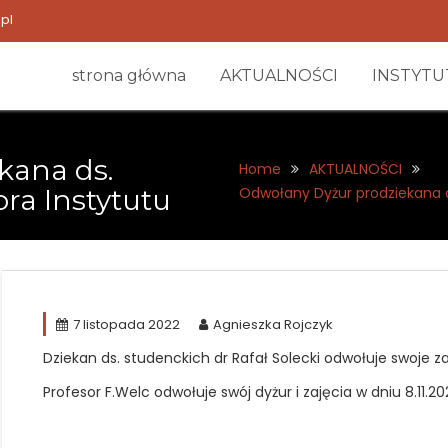
pl
strona główna
AKTUALNOŚCI
INSTYTU
kana ds.
Home
AKTUALNOŚCI
ra Instytutu
Odwołany Dyżur prodziekana d
7 listopada 2022
Agnieszka Rojczyk
Dziekan ds. studenckich dr Rafał Solecki odwołuje swoje zaj
Profesor F.Welc odwołuje swój dyżur i zajęcia w dniu 8.11.20