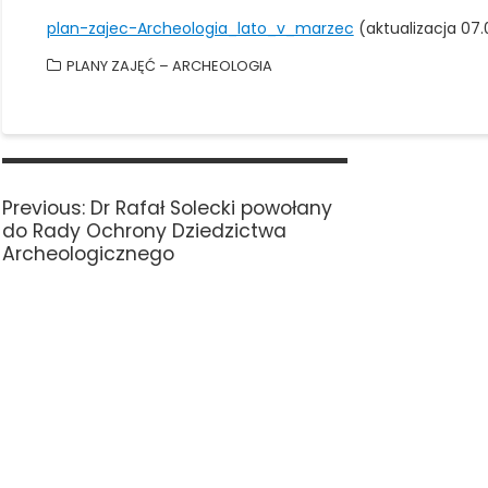
plan-zajec-Archeologia_lato_v_marzec
(aktualizacja 07.
PLANY ZAJĘĆ – ARCHEOLOGIA
Nawigacja
wpisu
Previous
Previous:
Dr Rafał Solecki powołany
post:
do Rady Ochrony Dziedzictwa
Archeologicznego