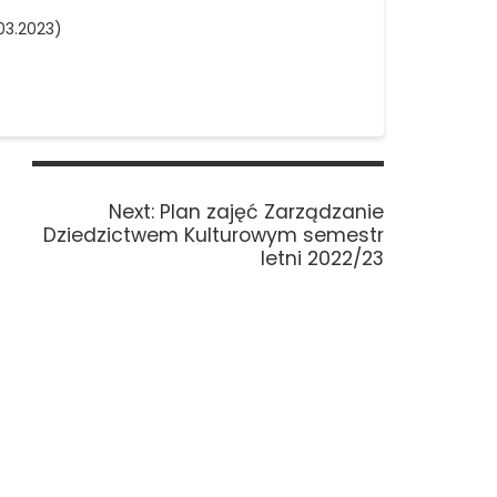
03.2023)
Next
Next:
Plan zajęć Zarządzanie
post:
Dziedzictwem Kulturowym semestr
letni 2022/23