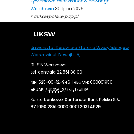
żywieniowe mieszkańców dawnego
Wrocławia
30 lipca 2026
naukawpolsce.pap.pl
UKSW
Uniwersytet Kardynała Stefana Wyszyńskiegow
Warszawieul. Dewajtis 5,
01-815 Warszawa
tel. centrala 22 561 88 00
NIP: 525-00-12-946 | REGON: 000001956
ePUAP: /
UKSW
_2/SkrytkaESP
Konto bankowe: Santander Bank Polska S.A.
87 1090 2851 0000 0001 2031 4629