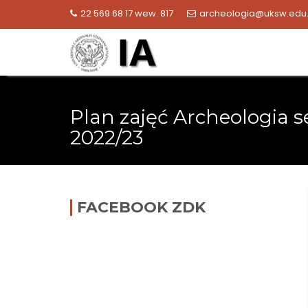
Skip
22 569 68 17 wew. 817
archeologia@uksw.edu.
to
content
Plan zajęć Archeologia s
2022/23
FACEBOOK ZDK