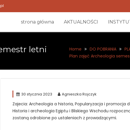
pl
strona główna
AKTUALNOŚCI
INSTYTU
emestr letni
Home
DO POBRANIA
PL
Plan zajęć Archeologia semest
30 stycznia 2023
Agnieszka Rojczyk
Zajecia: Archeologia a historia, Popularyzacja i promocja 
Historia i archeologia Egiptu i Bliskiego Wschodu rozpocz
zostaną odrobione po ustaleniach z prowadzącymi.