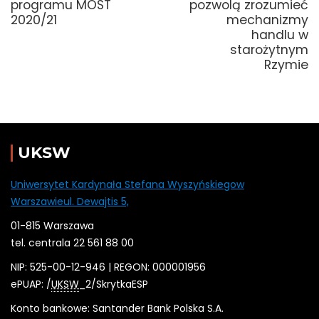
programu MOST
pozwolą zrozumieć
2020/21
mechanizmy
handlu w
starożytnym
Rzymie
UKSW
Uniwersytet Kardynała Stefana Wyszyńskiegow
Warszawieul. Dewajtis 5,
01-815 Warszawa
tel. centrala 22 561 88 00
NIP: 525-00-12-946 | REGON: 000001956
ePUAP: /
UKSW
_2/SkrytkaESP
Konto bankowe: Santander Bank Polska S.A.