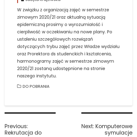
W związku z organizacją zajęć w semestrze
zimowym 2020/21 oraz aktualną sytuacją
epidemiczną prosimy o wyrozumiałość i
cierpliwość w oczekiwaniu na nowe plany.
Po
ustaleniu szczegółowych rozwiązań
dotyczących trybu zajęć przez Władze wydziału
oraz Prorektora ds studenckich i kształcenia,
harmonogramy zajęć w semestrze zimowym
2020/21 zostaną udostępnione na stronie
naszego instytutu.
DO POBRANIA
Nawigacja
wpisu
Previous
Next
Previous:
Next:
Komputerowe
post:
post:
Rekrutacja do
symulacje