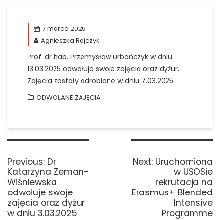
7 marca 2025
Agnieszka Rojczyk
Prof. dr hab. Przemysław Urbańczyk w dniu
13.03.2025 odwołuje swoje zajęcia oraz dyżur.
Zajęcia zostały odrobione w dniu 7.03.2025.
ODWOŁANE ZAJĘCIA
Nawigacja
wpisu
Previous
Next
Previous:
Dr
Next:
Uruchomiona
post:
post:
Katarzyna Zeman-
w USOSie
Wiśniewska
rekrutacja na
odwołuje swoje
Erasmus+ Blended
zajęcia oraz dyżur
Intensive
w dniu 3.03.2025
Programme