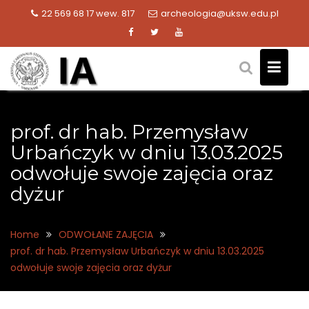
Skip
22 569 68 17 wew. 817
archeologia@uksw.edu.pl
to
content
prof. dr hab. Przemysław
Urbańczyk w dniu 13.03.2025
odwołuje swoje zajęcia oraz
dyżur
Home
ODWOŁANE ZAJĘCIA
prof. dr hab. Przemysław Urbańczyk w dniu 13.03.2025
odwołuje swoje zajęcia oraz dyżur