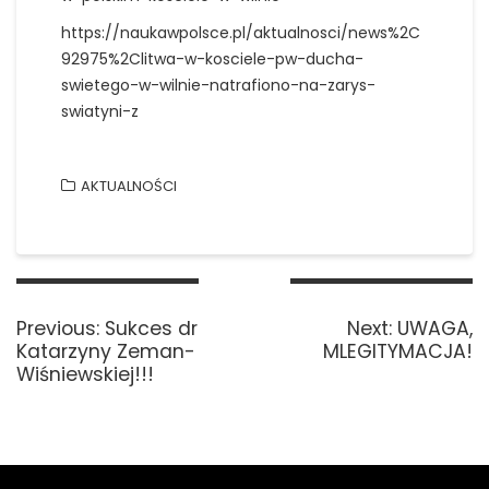
https://naukawpolsce.pl/aktualnosci/news%2C
92975%2Clitwa-w-kosciele-pw-ducha-
swietego-w-wilnie-natrafiono-na-zarys-
swiatyni-z
AKTUALNOŚCI
Nawigacja
wpisu
Previous
Next
Previous:
Sukces dr
Next:
UWAGA,
post:
post:
Katarzyny Zeman-
MLEGITYMACJA!
Wiśniewskiej!!!