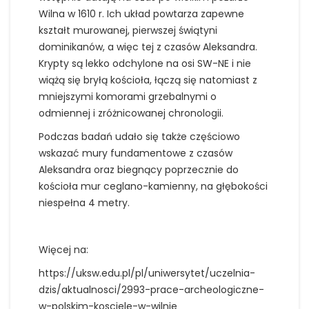
Wilna w 1610 r. Ich układ powtarza zapewne
kształt murowanej, pierwszej świątyni
dominikanów, a więc tej z czasów Aleksandra.
Krypty są lekko odchylone na osi SW-NE i nie
wiążą się bryłą kościoła, łączą się natomiast z
mniejszymi komorami grzebalnymi o
odmiennej i zróżnicowanej chronologii.
Podczas badań udało się także częściowo
wskazać mury fundamentowe z czasów
Aleksandra oraz biegnący poprzecznie do
kościoła mur ceglano-kamienny, na głębokości
niespełna 4 metry.
Więcej na:
https://uksw.edu.pl/pl/uniwersytet/uczelnia-
dzis/aktualnosci/2993-prace-archeologiczne-
w-polskim-kosciele-w-wilnie