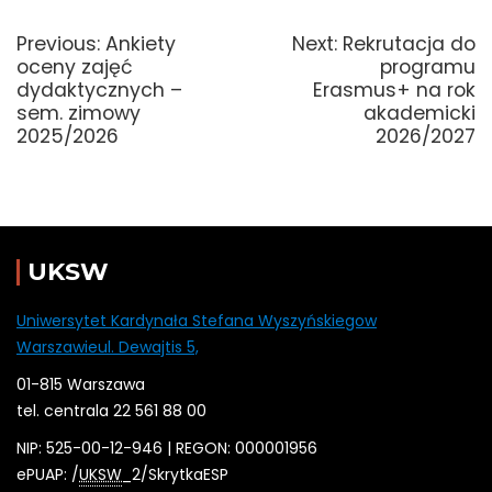
Nawigacja
wpisu
Previous
Next
Previous:
Ankiety
Next:
Rekrutacja do
post:
post:
oceny zajęć
programu
dydaktycznych –
Erasmus+ na rok
sem. zimowy
akademicki
2025/2026
2026/2027
UKSW
Uniwersytet Kardynała Stefana Wyszyńskiegow
Warszawieul. Dewajtis 5,
01-815 Warszawa
tel. centrala 22 561 88 00
NIP: 525-00-12-946 | REGON: 000001956
ePUAP: /
UKSW
_2/SkrytkaESP