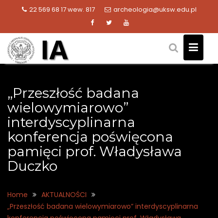
Skip
22 569 68 17 wew. 817
archeologia@uksw.edu.pl
to
content
„Przeszłość badana
wielowymiarowo”
interdyscyplinarna
konferencja poświęcona
pamięci prof. Władysława
Duczko
Home
AKTUALNOŚCI
„Przeszłość badana wielowymiarowo” interdyscyplinarna