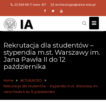
Skip
22 569 68 17 wew. 817
archeologia@uksw.edu.pl
to
content
Rekrutacja dla studentów –
stypendia m.st. Warszawy im.
Jana Pawła II do 12
października
Home
AKTUALNOŚCI
Rekrutacja dla studentów – stypendia m.st. Warszawy im.
Jana Pawła II do 12 października