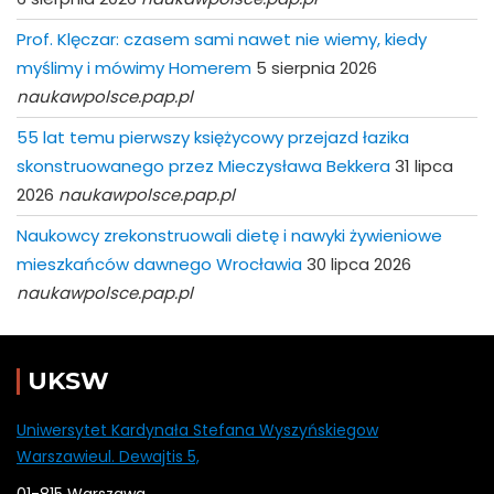
Prof. Klęczar: czasem sami nawet nie wiemy, kiedy
myślimy i mówimy Homerem
5 sierpnia 2026
naukawpolsce.pap.pl
55 lat temu pierwszy księżycowy przejazd łazika
skonstruowanego przez Mieczysława Bekkera
31 lipca
2026
naukawpolsce.pap.pl
Naukowcy zrekonstruowali dietę i nawyki żywieniowe
mieszkańców dawnego Wrocławia
30 lipca 2026
naukawpolsce.pap.pl
UKSW
Uniwersytet Kardynała Stefana Wyszyńskiegow
Warszawieul. Dewajtis 5,
01-815 Warszawa