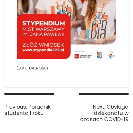
AKTUALNOŚCI
Nawigacja
wpisu
Previous
Next
Previous:
Poradnik
Next:
Obsługa
post:
post:
studenta I roku
dziekanatu w
czasach COVID-19