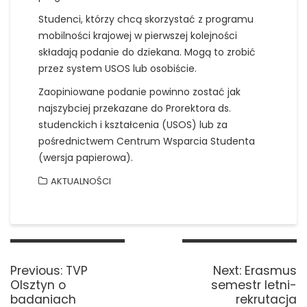
Studenci, którzy chcą skorzystać z programu
mobilności krajowej w pierwszej kolejności
składają podanie do dziekana. Mogą to zrobić
przez system USOS lub osobiście.
Zaopiniowane podanie powinno zostać jak
najszybciej przekazane do Prorektora ds.
studenckich i kształcenia (USOS) lub za
pośrednictwem Centrum Wsparcia Studenta
(wersja papierowa).
AKTUALNOŚCI
Nawigacja
wpisu
Previous
Next
Previous:
TVP
Next:
Erasmus
post:
post:
Olsztyn o
semestr letni-
badaniach
rekrutacja