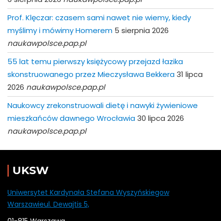
Prof. Klęczar: czasem sami nawet nie wiemy, kiedy
myślimy i mówimy Homerem
5 sierpnia 2026
naukawpolsce.pap.pl
55 lat temu pierwszy księżycowy przejazd łazika
skonstruowanego przez Mieczysława Bekkera
31 lipca
2026
naukawpolsce.pap.pl
Naukowcy zrekonstruowali dietę i nawyki żywieniowe
mieszkańców dawnego Wrocławia
30 lipca 2026
naukawpolsce.pap.pl
UKSW
Uniwersytet Kardynała Stefana Wyszyńskiegow
Warszawieul. Dewajtis 5,
01-815 Warszawa