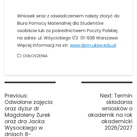
Wniosek wraz z oświadczeniem należy złożyć do
Biura Pomocy Materialnej dla Studentów
osobiście lub za pośrednictwem Poczty Polskiej
na adres: ul. Wóycickiego 1/3 01-938 Warszawa
Więcej informacji na str.
www.dpm.uksw.edu.pl
OGŁOSZENIA
Nawigacja
wpisu
Previous
Next
Previous:
Next:
Termin
post:
post:
Odwołane zajęcia
składania
oraz dyżur dr
wniosków o
Magdaleny Żurek
akademik na rok
oraz dra Jacka
akademicki
Wysockiego w
2026/2027
dniach 8-