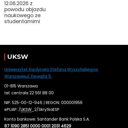
12.06.2026 z
powodu objazdu
naukowego ze
studentamimi
UKSW
Uniwersytet Kardynała Stefana Wyszyńskiegow
Warszawieul. Dewajtis 5,
01-815 Warszawa
tel. centrala 22 561 88 00
NIP: 525-00-12-946 | REGON: 000001956
ePUAP: /
UKSW
_2/SkrytkaESP
Konto bankowe: Santander Bank Polska S.A.
87 1090 2851 0000 0001 2031 4629