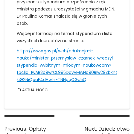
przyznaniu stypendium bezpośrednio z rąk
ministra podczas uroczystości w gmachu MEiN.
Dr Paulina Komar znalazła się w gronie tych
osób.
Więcej informacji na temat stypendium i lista
wszystkich laureatów na stronie:
https://www.gov.pl/web/edukacja-i-
nauka/minister-przemyslaw-czarnek-wreczyl-
stypendia-wybitnym-mlodym-naukowcom?
fbclid=IwAR3b9wrCL985DavvMwNa90RIw29Zbknt
kiG2NiQeuF4dHwIh-TNNpqCGu5Q
AKTUALNOŚCI
Nawigacja
wpisu
Previous
Next
Previous:
Opłaty
Next:
Dziedzictwo