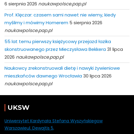
6 sierpnia 2026
naukawpolsce.pap.pl
Prof. Klęczar: czasem sami nawet nie wiemy, kiedy
myślimy i mówimy Homerem
5 sierpnia 2026
naukawpolsce.pap.pl
55 lat temu pierwszy księżycowy przejazd łazika
skonstruowanego przez Mieczysława Bekkera
31 lipca
2026
naukawpolsce.pap.pl
Naukowcy zrekonstruowali dietę i nawyki żywieniowe
mieszkańców dawnego Wrocławia
30 lipca 2026
naukawpolsce.pap.pl
UKSW
Uniwersytet Kardynała Stefana Wyszyńskiegow
Warszawieul. Dewajtis 5,