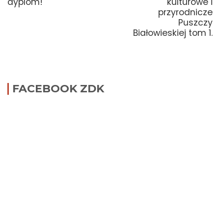
post:
post:
dyplom!
kulturowe i
przyrodnicze
Puszczy
Białowieskiej tom 1.
FACEBOOK ZDK