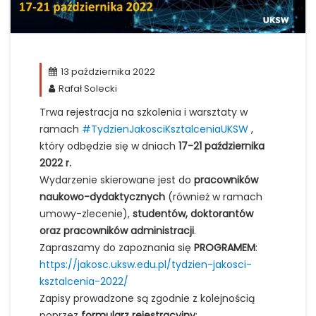
13 października 2022
Rafał Solecki
Trwa rejestracja na szkolenia i warsztaty w
ramach
#TydzienJakosciKsztalceniaUKSW
,
który odbędzie się w dniach
17-21 października
2022 r.
Wydarzenie skierowane jest do
pracowników
naukowo-dydaktycznych
(również w ramach
umowy-zlecenie),
studentów, doktorantów
oraz pracowników administracji
.
Zapraszamy do zapoznania się
PROGRAMEM
:
https://jakosc.uksw.edu.pl/tydzien-jakosci-
ksztalcenia-2022/
Zapisy prowadzone są zgodnie z kolejnością
poprzez
formularz rejestracyjny
: