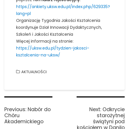
https://ankiety.uksw.edu.pl/index.php/629335?
lang=pl
Organizację Tygodnia Jakości Kształcenia
koordynuje Dział Innowacji Dydaktycznych,
Szkoleń i Jakości Kształcenia
Więcej informacji na stronie:
https://uksw.edu.pl/tydzien-jakosci-
ksztalcenia-na-uksw/
AKTUALNOŚCI
Nawigacja
wpisu
Previous
Next
Previous:
Nabór do
Next:
Odkrycie
post:
post:
Chóru
starożytnej
Akademickiego
świątyni pod
kościołem w Danilo