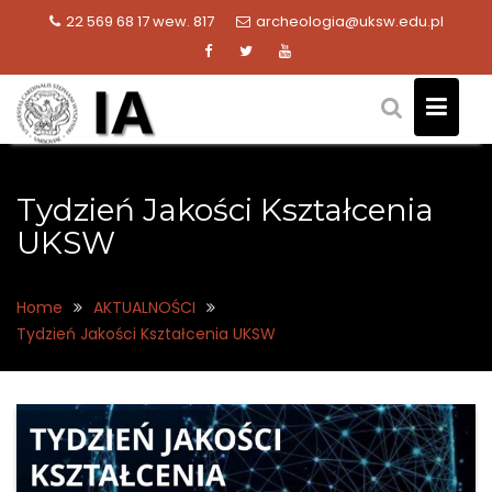
Skip
22 569 68 17 wew. 817
archeologia@uksw.edu.pl
to
content
Tydzień Jakości Kształcenia
UKSW
Home
AKTUALNOŚCI
Tydzień Jakości Kształcenia UKSW